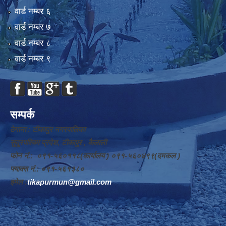
वार्ड न‌म्बर ६
वार्ड न‌म्बर ७
वार्ड न‌म्बर ८
वार्ड न‌म्बर ९
सम्पर्क
ठेगाना : टीकापुर नगरपालिका
सुदूरपश्चिम प्रदेश, टीकापुर , कैलाली
फोन नं.: ०९१-५६०११८(कार्यालय ) ०९१-५६०४९९(दमकल )
फ्याक्स नं.: ०९१-५६१३८०
इमेल :
tikapurmun@gmail.com