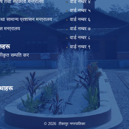
कृषि तथा सहकारी मन्त्रालय
वार्ड न‌म्बर ४
वार्ड न‌म्बर ५
था सामान्य प्रशासन मन्त्रालय
वार्ड न‌म्बर ६
 मन्त्रालय
वार्ड न‌म्बर ७
ा
वार्ड न‌म्बर ८
कहरू
वार्ड न‌म्बर ९
कीकृत सम्पति कर
्थाहरू
© 2026 टीकापुर नगरपालिका