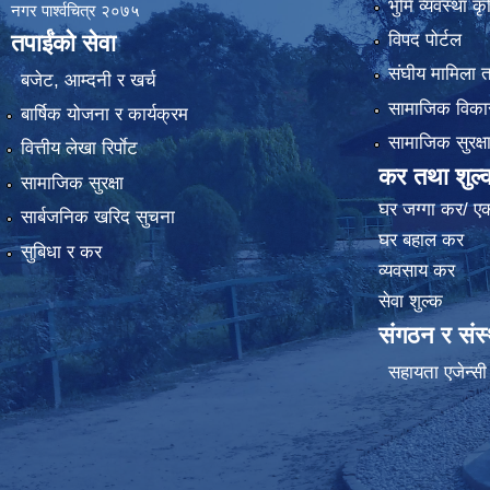
भुमि व्यवस्था 
नगर पार्श्वचित्र २०७५
विपद पोर्टल
तपाईंको सेवा
संघीय मामिला त
बजेट, आम्दनी र खर्च
सामाजिक विकास
बार्षिक योजना र कार्यक्रम
सामाजिक सुरक्ष
वित्तीय लेखा रिर्पाेट
कर तथा शुल्
सामाजिक सुरक्षा
घर जग्गा कर/ ए
सार्बजनिक खरिद सुचना
घर बहाल कर
सुबिधा र कर
व्यवसाय कर
सेवा शुल्क
संगठन र संस
सहायता एजेन्सी