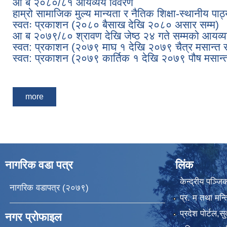
आ ब २०८०/८१ आयव्यय विवरण
हाम्रो सामाजिक मुल्य मान्यता र नैतिक शिक्षा-स्थानीय प
स्वतः प्रकाशन (२०८० बैसाख देखि २०८० असार सम्म)
आ ब २०७९/८० श्रावण देखि जेष्ठ २४ गते सम्मको आयव्
स्वत: प्रकाशन (२०७९ माघ १ देखि २०७९ चैत्र मसान्त स
स्वत: प्रकाशन (२०७९ कार्तिक १ देखि २०७९ पौष मसान्त
Pages
more
नागरिक वडा पत्र
लिंक
केन्द्रीय पञ्ज
नागरिक वडापत्र (२०७९)
प्र. म तथा मन्त
प्रदेश पाेर्टल,स
नगर प्रोफाइल