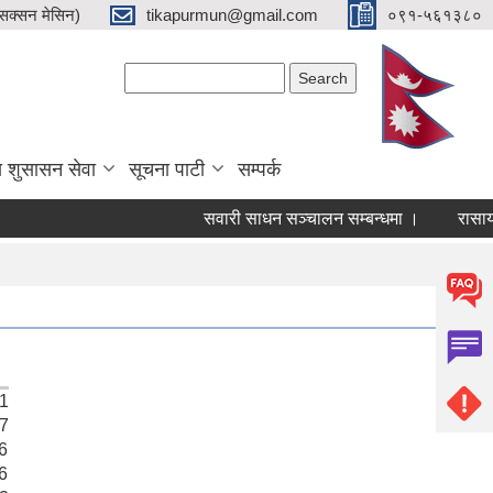
क्सन मेसिन)
tikapurmun@gmail.com
०९१-५६१३८०
Search form
Search
य शुसासन सेवा
सूचना पाटी
सम्पर्क
सवारी साधन सञ्चालन सम्बन्धमा ।
रासायनिक
21
37
6
6