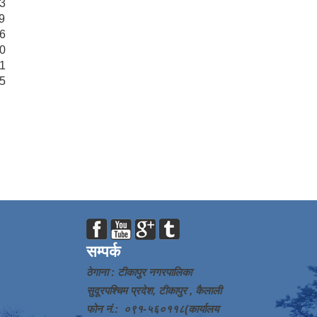
43
9
06
00
51
15
सम्पर्क
ठेगाना : टीकापुर नगरपालिका
सुदूरपश्चिम प्रदेश, टीकापुर , कैलाली
फोन नं.: ०९१-५६०११८(कार्यालय