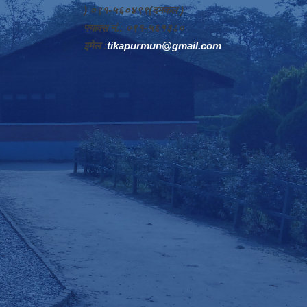
) ०९१-५६०४९९(दमकल )
फ्याक्स नं.: ०९१-५६१३८०
इमेल :
tikapurmun@gmail.com