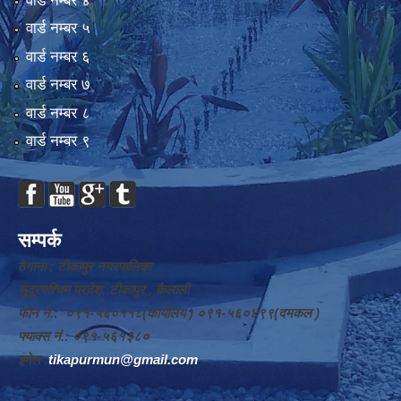
वार्ड न‌म्बर ४
वार्ड न‌म्बर ५
वार्ड न‌म्बर ६
वार्ड न‌म्बर ७
वार्ड न‌म्बर ८
वार्ड न‌म्बर ९
सम्पर्क
ठेगाना : टीकापुर नगरपालिका
सुदूरपश्चिम प्रदेश, टीकापुर , कैलाली
फोन नं.: ०९१-५६०११८(कार्यालय ) ०९१-५६०४९९(दमकल )
फ्याक्स नं.: ०९१-५६१३८०
इमेल :
tikapurmun@gmail.com