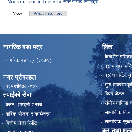
Municipal council decision/नगर परिषद निर्णयहरु
Primary tabs
View
(active tab)
What links here
नागरिक वडा पत्र
लिंक
केन्द्रीय पञ्ज
नागरिक वडापत्र (२०७९)
प्र. म तथा मन्त
प्रदेश पाेर्टल,स
नगर प्रोफाइल
भुमि व्यवस्था 
नगर पार्श्वचित्र २०७५
विपद पोर्टल
तपाईंको सेवा
संघीय मामिला त
बजेट, आम्दनी र खर्च
सामाजिक विकास
बार्षिक योजना र कार्यक्रम
सामाजिक सुरक्ष
वित्तीय लेखा रिर्पाेट
कर तथा शुल्