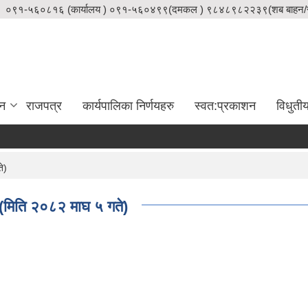
०९१-५६०८१६ (कार्यालय ) ०९१-५६०४९९(दमकल ) ९८४८९८२२३९(शब बाहन/स
दन
राजपत्र
कार्यपालिका निर्णयहरु
स्वत:प्रकाशन
विधुती
े)
(मिति २०८२ माघ ५ गते)