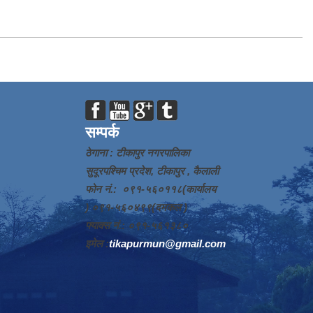
सम्पर्क
ठेगाना : टीकापुर नगरपालिका
सुदूरपश्चिम प्रदेश, टीकापुर , कैलाली
फोन नं.: ०९१-५६०११८(कार्यालय
) ०९१-५६०४९९(दमकल )
फ्याक्स नं.: ०९१-५६१३८०
इमेल :
tikapurmun@gmail.com