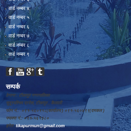
वार्ड न‌म्बर ४
वार्ड न‌म्बर ५
वार्ड न‌म्बर ६
वार्ड न‌म्बर ७
वार्ड न‌म्बर ८
वार्ड न‌म्बर ९
सम्पर्क
ठेगाना : टीकापुर नगरपालिका
सुदूरपश्चिम प्रदेश, टीकापुर , कैलाली
फोन नं.: ०९१-५६०११८(कार्यालय ) ०९१-५६०४९९(दमकल )
फ्याक्स नं.: ०९१-५६१३८०
इमेल :
tikapurmun@gmail.com