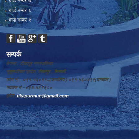
वार्ड न‌म्बर ७
वार्ड न‌म्बर ८
वार्ड न‌म्बर ९
सम्पर्क
ठेगाना : टीकापुर नगरपालिका
सुदूरपश्चिम प्रदेश, टीकापुर , कैलाली
फोन नं.: ०९१-५६०११८(कार्यालय ) ०९१-५६०४९९(दमकल )
फ्याक्स नं.: ०९१-५६१३८०
इमेल :
tikapurmun@gmail.com