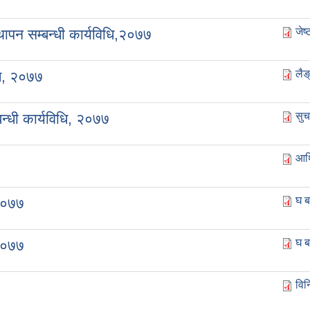
जेष
थापन सम्बन्धी कार्यविधि,२०७७
लैङ
धि, २०७७
सुच
न्धी कार्यविधि, २०७७
आर्
घ ब
 २०७७
घ ब
 २०७७
वि