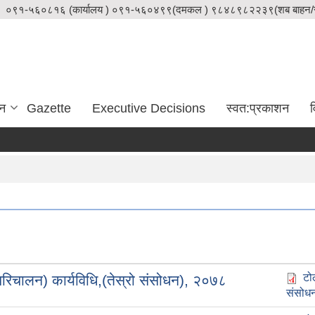
०९१-५६०८१६ (कार्यालय ) ०९१-५६०४९९(दमकल ) ९८४८९८२२३९(शब बाहन/स
दन
Gazette
Executive Decisions
स्वत:प्रकाशन
व
टो
िचालन) कार्यविधि,(तेस्रो संसोधन), २०७८
संसोध