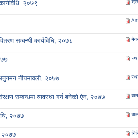
श्र
कार्यविधि, २०७९
Art
मेय
 वितरण सम्बन्धी कार्यविधि, २०७८
स्थ
०७७
स्थ
 अनुगमन नीयमावली, २०७७
वात
क्षण सम्बन्धमा व्यवस्था गर्न बनेको ऐन, २०७७
बा
िधि, २०७७
निज
ि, २०७७