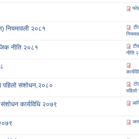
फोह
०
टी
धन) नियमावली २०८१
नियमा
टी
ाजिक नीति २०८१
नीति 
७८
कार्यव
टो
िधि पहिलो संशोधन,२०८०
पहिलो 
आर्
 संशोधन कार्यविधि २०७९
जनत
 २०७९