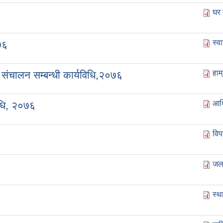
घर
स्व
७६
हाम
म संचालन सम्बन्धी कार्यविधि,२०७६
आर
िधि, २०७६
विप
जलच
स्थ