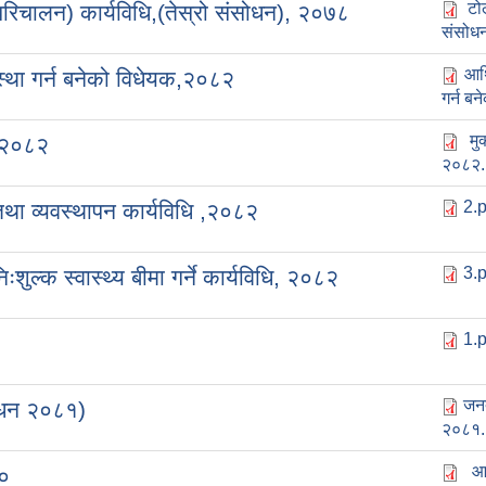
टो
िचालन) कार्यविधि,(तेस्रो संसोधन), २०७८
संसोध
आर्
यवस्था गर्न बनेको विधेयक,२०८२
गर्न ब
मु
, २०८२
२०८२.
2.p
तथा व्यवस्थापन कार्यविधि ,२०८२
3.p
ल्क स्वास्थ्य बीमा गर्ने कार्यविधि, २०८२
1.p
जनत
शोधन २०८१)
२०८१.
आ
८०