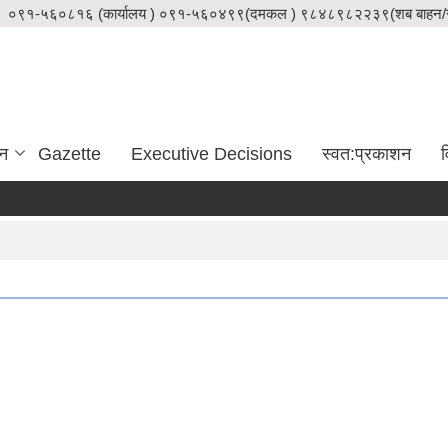
०९१-५६०८१६ (कार्यालय ) ०९१-५६०४९९(दमकल ) ९८४८९८२२३९(शब बाहन/स
दन
Gazette
Executive Decisions
स्वत:प्रकाशन
व