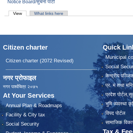
Notice Board/सुचना पाटी
Primary tabs
View
(active tab)
What links here
Citizen charter
Quick Lin
Municipal co
Citizen charter (2072 Revised)
Social Secur
केन्द्रीय पञ्ज
नगर प्रोफाइल
प्र. म तथा मन्त
नगर पार्श्वचित्र २०७५
प्रदेश पाेर्टल,स
At Your Services
भुमि व्यवस्था 
Annual Plan & Roadmaps
विपद पोर्टल
Facility & City tax
सामाजिक विकास
Social Security
Tax & Fee