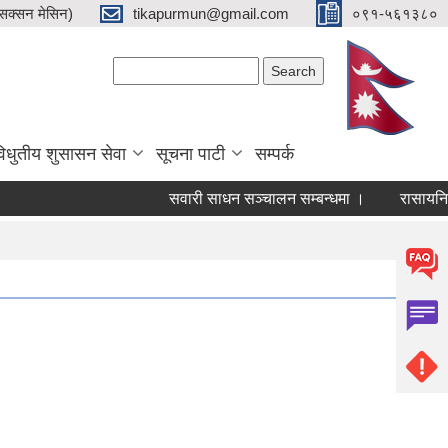
क्सन मेसिन)
tikapurmun@gmail.com
०९१-५६१३८०
Search form
Search
िधुतीय शुसासन सेवा
सूचना पाटी
सम्पर्क
सवारी साधन सञ्चालन सम्बन्धमा ।
रासायनिक मल