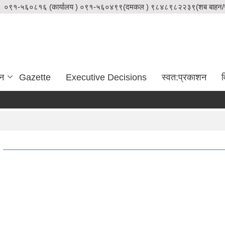
०९१-५६०८१६ (कार्यालय ) ०९१-५६०४९९(दमकल ) ९८४८९८२२३९(शब बाहन/स
दन
Gazette
Executive Decisions
स्वत:प्रकाशन
व