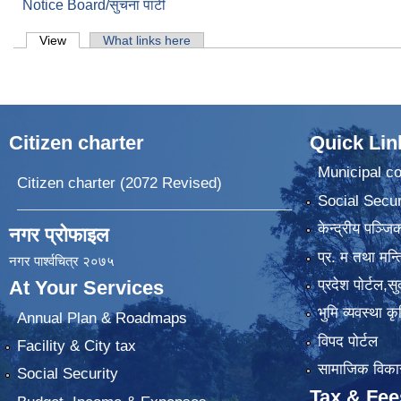
Notice Board/सुचना पाटी
Primary tabs
View
(active tab)
What links here
Citizen charter
Quick Lin
Municipal co
Citizen charter (2072 Revised)
Social Secur
केन्द्रीय पञ्ज
नगर प्रोफाइल
प्र. म तथा मन्त
नगर पार्श्वचित्र २०७५
प्रदेश पाेर्टल,स
At Your Services
भुमि व्यवस्था 
Annual Plan & Roadmaps
विपद पोर्टल
Facility & City tax
सामाजिक विकास
Social Security
Tax & Fee