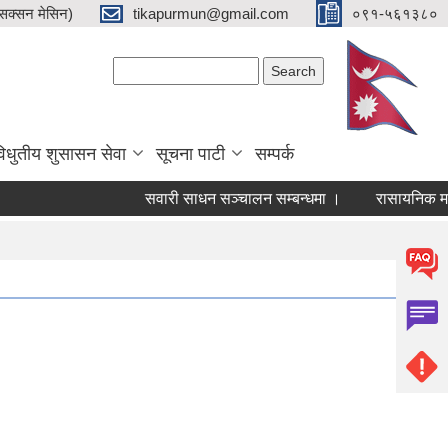
क्सन मेसिन)
tikapurmun@gmail.com
०९१-५६१३८०
Search form
Search
िधुतीय शुसासन सेवा
सूचना पाटी
सम्पर्क
सवारी साधन सञ्चालन सम्बन्धमा ।
रासायनिक मलको क